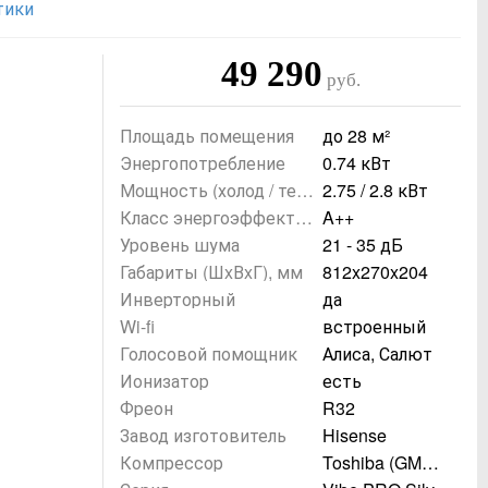
тики
49 290
руб.
Площадь помещения
до
28 м²
Энергопотребление
0.74 кВт
Мощность (холод / тепл
2.75 / 2.8 кВт
о)
Класс энергоэффект-т
A++
и
Уровень шума
21 - 35 дБ
Габариты (ШxВxГ), мм
812x270x204
Инверторный
да
Wi-fi
встроенный
Голосовой помощник
Алиса, Салют
Ионизатор
есть
Фреон
R32
Завод изготовитель
Hisense
Компрессор
Toshiba (GMC
C Toshiba)