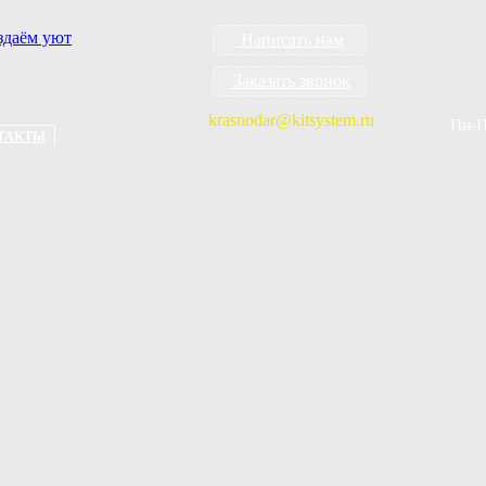
Написать нам
Заказать звонок
krasnodar@kitsystem.ru
Приём звонков - Пн-Пт: с 9 до
ТАКТЫ