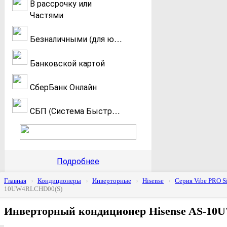
В рассрочку или
Частями
Безналичными (для юр. и физ. лиц)
Банковской картой
СберБанк Онлайн
СБП (Система Быстрых Платежей)
Подробнее
Главная
Кондиционеры
Инверторные
Hisense
Серия Vibe PRO Si
10UW4RLCHD00(S)
Инверторный кондиционер Hisense AS-1