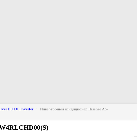
lver EU DC Inverter
Инверторный кондиционер Hisense AS-
0UW4RLCHD00(S)