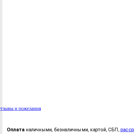
Оплата
нал
ичными
, безнал
ичными
, картой, СБП,
расср