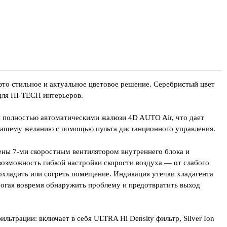
 cтильное и актуальное цветовое решение. Серебристый цвет
для HI-TECH интерьеров.
олностью автоматическими жалюзи 4D AUTO Air, что дает
вашему желанию с помощью пульта дистанционного управления.
ы 7-ми скоростным вентилятором внутреннего блока и
возможность гибкой настройки скорости воздуха — от слабого
охладить или согреть помещение. Индикация утечки хладагента
омогая вовремя обнаружить проблему и предотвратить выход
льтрации: включает в себя ULTRA Hi Density фильтр, Silver Ion