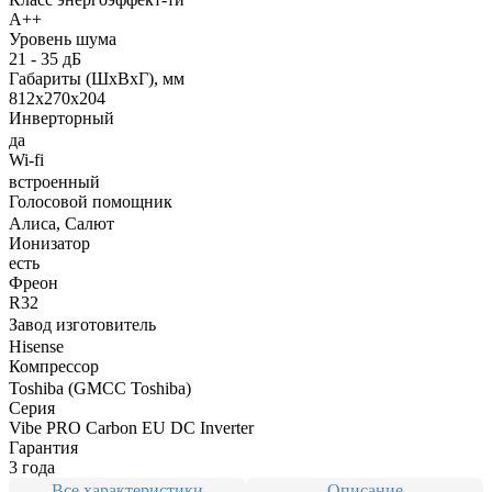
A++
Уровень шума
21 - 35 дБ
Габариты (ШxВxГ), мм
812x270x204
Инверторный
да
Wi-fi
встроенный
Голосовой помощник
Алиса, Салют
Ионизатор
есть
Фреон
R32
Завод изготовитель
Hisense
Компрессор
Toshiba (GMCC Toshiba)
Серия
Vibe PRO Carbon EU DC Inverter
Гарантия
3 года
Все характеристики
Описание