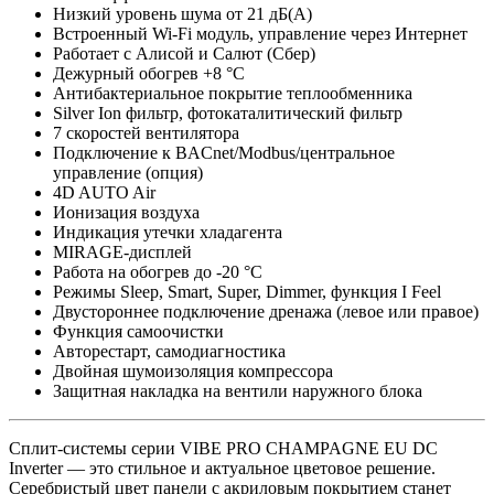
Низкий уровень шума от 21 дБ(А)
Встроенный Wi-Fi модуль, управление через Интернет
Работает с Алисой и Салют (Сбер)
Дежурный обогрев +8 °C
Антибактериальное покрытие теплообменника
Silver Ion фильтр, фотокаталитический фильтр
7 скоростей вентилятора
Подключение к BACnet/Modbus/центральное
управление (опция)
4D AUTO Air
Ионизация воздуха
Индикация утечки хладагента
MIRAGE-дисплей
Работа на обогрев до -20 °C
Режимы Sleep, Smart, Super, Dimmer, функция I Feel
Двустороннее подключение дренажа (левое или правое)
Функция самоочистки
Авторестарт, самодиагностика
Двойная шумоизоляция компрессора
Защитная накладка на вентили наружного блока
Сплит-системы серии VIBE PRO CHAMPAGNE EU DC
Inverter — это cтильное и актуальное цветовое решение.
Серебристый цвет панели с акриловым покрытием станет