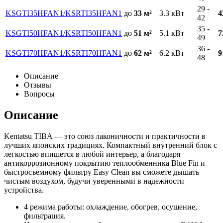
29 -
KSGTI35HFAN1/KSRTI35HFAN1
до
33 м²
3.3
кВт
4
42
35 -
KSGTI50HFAN1/KSRTI50HFAN1
до
51 м²
5.1
кВт
7
49
36 -
KSGTI70HFAN1/KSRTI70HFAN1
до
62 м²
6.2
кВт
9
48
Описание
Отзывы
Вопросы
Описание
Kentatsu TIBA — это союз лаконичности и практичности в
лучших японских традициях. Компактный внутренний блок с
легкостью впишется в любой интерьер, а благодаря
антикоррозионному покрытию теплообменника Blue Fin и
быстросъемному фильтру Easy Clean вы сможете дышать
чистым воздухом, будучи уверенными в надежности
устройства.
4 режима работы: охлаждение, обогрев, осушение,
фильтрация.