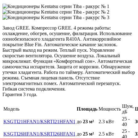
Завод GREE. Компрессор GREE.
4 режима работы:
охлаждение, обогрев, осушение, фильтрация. Использование
озонобезопасного хладагента R410A. Антикоррозийное
покрытие Blue Fin. Автоматическое качание заслонок.
Быстрый выход на режим. Теплый пуск. Управление
скоростью вентилятора. Осушение воздуха. Локальный
микроклимат. Функция «Комфортный сон». Автоматическая
самоочистка испарителя. Защита от коррозии. Обнаружение
утечки хладагента. Работа по таймеру. Автоматический выбор
режима. Съемная лицевая панель. Отсутствие
электромагнитных помех. Автоматический перезапуск.
Гибкая система подключения.
Гарантия 3 года.
Шум,
Модель
Площадь
Мощность
Ц
дБ
25 -
KSGTI21HFAN1/KSRTI21HFAN1
до
23 м²
2.3
кВт
3
40
25 -
KSGTI26HFAN1/KSRTI26HFAN1
до
25 м²
2.5
кВт
3
40