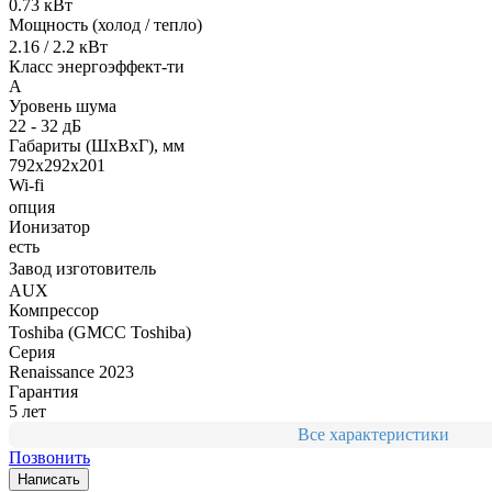
0.73 кВт
Мощность (холод / тепло)
2.16 / 2.2 кВт
Класс энергоэффект-ти
A
Уровень шума
22 - 32 дБ
Габариты (ШxВxГ), мм
792x292x201
Wi-fi
опция
Ионизатор
есть
Завод изготовитель
AUX
Компрессор
Toshiba (GMCC Toshiba)
Серия
Renaissance 2023
Гарантия
5 лет
Все характеристики
Позвонить
Написать