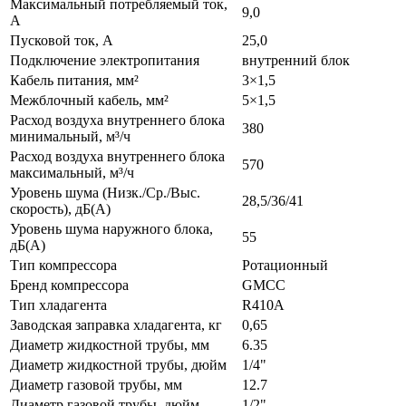
Максимальный потребляемый ток,
9,0
А
Пусковой ток, А
25,0
Подключение электропитания
внутренний блок
Кабель питания, мм²
3×1,5
Межблочный кабель, мм²
5×1,5
Расход воздуха внутреннего блока
380
минимальный, м³/ч
Расход воздуха внутреннего блока
570
максимальный, м³/ч
Уровень шума (Низк./Ср./Выс.
28,5/36/41
скорость), дБ(А)
Уровень шума наружного блока,
55
дБ(А)
Тип компрессора
Ротационный
Бренд компрессора
GMCC
Тип хладагента
R410A
Заводская заправка хладагента, кг
0,65
Диаметр жидкостной трубы, мм
6.35
Диаметр жидкостной трубы, дюйм
1/4"
Диаметр газовой трубы, мм
12.7
Диаметр газовой трубы, дюйм
1/2"