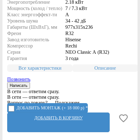
Энергопотребление
2.18 кВт
Мощность (холод / тепло)
7 / 7.3 кВт
Класс энергоэффект-ти
A
Уровень шума
34 - 42 дБ
Габариты (ШxВxГ), мм
977x315x236
Фреон
R32
Завод изготовитель
Hisense
Компрессор
Rechi
Серия
NEO Classic A (R32)
Гарантия
3 года
Все характеристики
Описание
Позвонить
Написать
В сети — ответим сразу.
В сети — ответим сразу.
Вопрос по товару? — Подскажем.
ДОБАВИТЬ МОНТАЖ
(+ 18 000 р) *
ДОБАВИТЬ В КОРЗИНУ