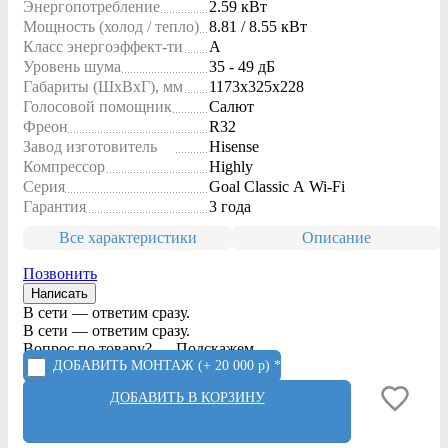
Энергопотребление
2.59 кВт
Мощность (холод / тепло)
8.81 / 8.55 кВт
Класс энергоэффект-ти
A
Уровень шума
35 - 49 дБ
Габариты (ШxВxГ), мм
1173x325x228
Голосовой помощник
Салют
Фреон
R32
Завод изготовитель
Hisense
Компрессор
Highly
Серия
Goal Classic A Wi-Fi
Гарантия
3 года
Все характеристики
Описание
Позвонить
Написать
В сети — ответим сразу.
В сети — ответим сразу.
Вопрос по товару? — Подскажем.
ДОБАВИТЬ МОНТАЖ
(+ 20 000 р) *
ДОБАВИТЬ В КОРЗИНУ