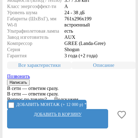
Мощность (холод / тепло)
3.7 / 3.8 кВт
Класс энергоэффект-ти
A
Уровень шума
24 - 38 дБ
Габариты (ШxВxГ), мм
761x296x199
Wi-fi
встроенный
Ультрафиолетовая лампа
есть
Завод изготовитель
AUX
Компрессор
GREE (Landa-Gree)
Серия
Shogun
Гарантия
3 года (+2 года)
Все характеристики
Описание
Позвонить
Написать
В сети — ответим сразу.
В сети — ответим сразу.
Вопрос по товару? — Подскажем.
ДОБАВИТЬ МОНТАЖ
(+ 12 000 р) *
ДОБАВИТЬ В КОРЗИНУ