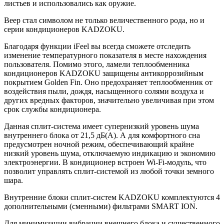
листьев и использовались как оружие.
Веер стал символом не только величественного рода, но и
серии кондиционеров KADZOKU.
Благодаря функции iFeel вы всегда сможете отследить
изменение температурного показателя в месте нахождения
пользователя. Помимо этого, ламели теплообменника
кондиционеров KADZOKU защищены антикоррозийным
покрытием Golden Fin. Оно предохраняет теплообменник от
воздействия пыли, дождя, насыщенного солями воздуха и
других вредных факторов, значительно увеличивая при этом
срок службы кондиционера.
Данная сплит-система имеет супернизкий уровень шума
внутреннего блока от 21,5 дБ(А). А для комфортного сна
предусмотрен ночной режим, обеспечивающий крайне
низкий уровень шума, отключаемую индикацию и экономию
электроэнергии. В кондиционер встроен Wi-Fi-модуль, что
позволит управлять сплит-системой из любой точки земного
шара.
Внутренние блоки сплит-систем KADZOKU комплектуются 4
дополнительными (сменными) фильтрами SMART ION.
Для минимизации вибрации внешнего блока и существенного