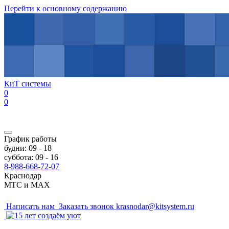
Перейти к основному содержанию
КиТ системы
0
0
График работы
будни: 09 - 18
суббота: 09 - 16
8-988-668-72-07
Краснодар
МТС и MAX
Написать нам
Заказать звонок
krasnodar@kitsystem.ru