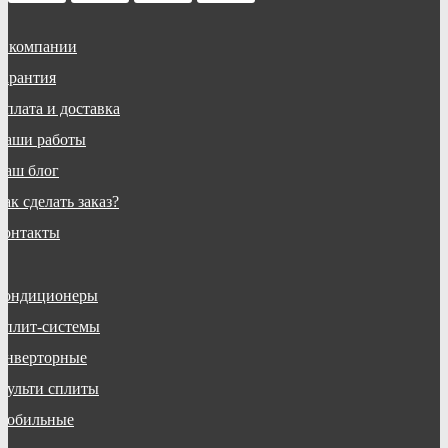
О компании
Гарантия
Оплата и доставка
Наши работы
Наш блог
ак сделать заказ?
Контакты
Кондиционеры
Сплит-системы
Инверторные
Мульти сплиты
Мобильные