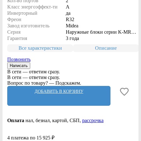
Кол-во портов
2
Класс энергоэффект-ти
A
Инверторный
да
Фреон
R32
Завод изготовитель
Midea
Серия
Наружные блоки серии K‑MRA
(B)
Гарантия
3 года
Все характеристики
Описание
Позвонить
Написать
В сети — ответим сразу.
В сети — ответим сразу.
Вопрос по товару? — Подскажем.
ДОБАВИТЬ В КОРЗИНУ
Оплата
нал
, безнал
, картой, СБП,
рассрочка
4 платежа по 15 925 ₽