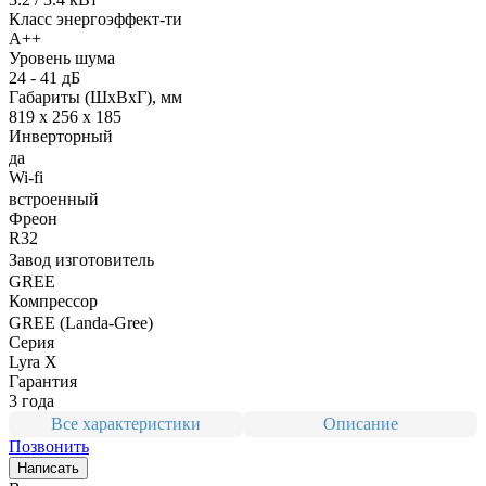
Класс энергоэффект-ти
A++
Уровень шума
24 - 41 дБ
Габариты (ШxВxГ), мм
819 x 256 x 185
Инверторный
да
Wi-fi
встроенный
Фреон
R32
Завод изготовитель
GREE
Компрессор
GREE (Landa-Gree)
Серия
Lyra X
Гарантия
3 года
Все характеристики
Описание
Позвонить
Написать