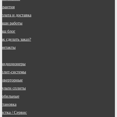
Гарантия
Оплата и доставка
Наши работы
Наш блог
ак сделать заказ?
Контакты
Кондиционеры
Сплит-системы
Инверторные
Мульти сплиты
Мобильные
Установка
Чистка / Сервис