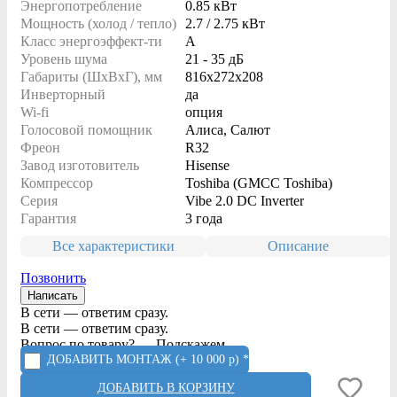
Энергопотребление
0.85 кВт
Мощность (холод / тепло)
2.7 / 2.75 кВт
Класс энергоэффект-ти
A
Уровень шума
21 - 35 дБ
Габариты (ШxВxГ), мм
816x272x208
Инверторный
да
Wi-fi
опция
Голосовой помощник
Алиса, Салют
Фреон
R32
Завод изготовитель
Hisense
Компрессор
Toshiba (GMCC Toshiba)
Серия
Vibe 2.0 DC Inverter
Гарантия
3 года
Все характеристики
Описание
Позвонить
Написать
В сети — ответим сразу.
В сети — ответим сразу.
Вопрос по товару? — Подскажем.
ДОБАВИТЬ МОНТАЖ
(+ 10 000 р) *
ДОБАВИТЬ В КОРЗИНУ