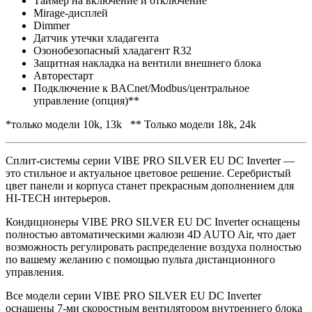
Таймер на включение и отключение
Mirage-дисплей
Dimmer
Датчик утечки хладагента
Озонобезопасный хладагент R32
Защитная накладка на вентили внешнего блока
Авторестарт
Подключение к BACnet/Modbus/центральное
управление (опция)**
*только модели 10k, 13k ** Только модели 18k, 24k
Сплит-системы серии VIBE PRO SILVER EU DC Inverter —
это cтильное и актуальное цветовое решение. Серебристый
цвет панели и корпуса станет прекрасным дополнением для
HI-TECH интерьеров.
Кондиционеры VIBE PRO SILVER EU DC Inverter оснащены
полностью автоматическими жалюзи 4D AUTO Air, что дает
возможность регулировать распределение воздуха полностью
по вашему желанию с помощью пульта дистанционного
управления.
Все модели серии VIBE PRO SILVER EU DC Inverter
оснащены 7-ми скоростным вентилятором внутреннего блока