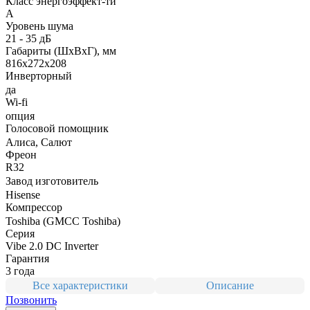
Класс энергоэффект-ти
A
Уровень шума
21 - 35 дБ
Габариты (ШxВxГ), мм
816x272x208
Инверторный
да
Wi-fi
опция
Голосовой помощник
Алиса, Салют
Фреон
R32
Завод изготовитель
Hisense
Компрессор
Toshiba (GMCC Toshiba)
Серия
Vibe 2.0 DC Inverter
Гарантия
3 года
Все характеристики
Описание
Позвонить